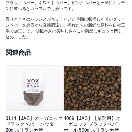
ブラックペパー、ホワイトペパー、ピンクペパーと一緒にキッチ
ンに並べるとカラフルで可愛いです。
香りと辛さのバランスがちょうどいい時期に収穫した若いグリー
ンペパーを農園から直接調達し、採れたての新鮮な原料を自社工
場で加工して、 胡椒本来の美味しさをこの商品にギュッと閉じ
込めました。
関連商品
3114【JAS】オーガニック
4009【JAS】【業務用】オ
ブラックペパー パウダー
ーガニック ブラックペパー
20g スリランカ産
ホール 500g スリランカ産