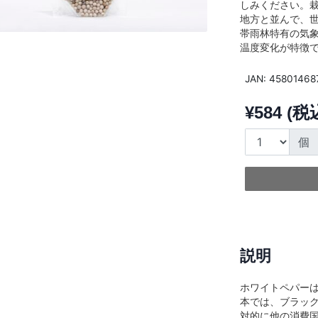
しみください。
地方と並んで、世
帯雨林特有の気
温度変化が特徴
JAN: 4580146
¥584 (税
個
説明
ホワイトペパーは
本では、ブラッ
対的に他の消費