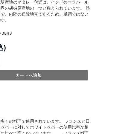
栽培産地のマタレー付近は、インドのマラバール
界の胡椒原産地の一つと数えられています。 熱
象で、内陸の丘陵地帯であるため、単調ではない
です。
870843
込)
カートへ追加
多くの料理で使用されています。 フランスと日
クペパーに対してホワイトペパーの使用比率が相
国に比べて高くなっています。 フランス料理