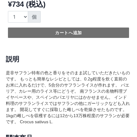
¥734 (税込)
個
カートへ追加
説明
是非サフラン特有の色と香りをそのまま試していただきたいもの
です。 もっとも簡単なレシピとしては、0.2g程度を炊く直前の
お米に入れるだけで、5合分のサフランライスが作れます。 パエ
リア、カレー用のライス等にどうぞ。 南フランスの名物料理ブ
イヤベースや、スペインのパエリヤにはかかせません。 インド
料理のサフランライスではサフランの他にガーリックなども入れ
ます。 開花してすぐに採取した雌しべを乾燥させたものです。
1kgの雌しべを収穫するには12から13万株程度のサフランが必要
です。 Crocus sativus L.